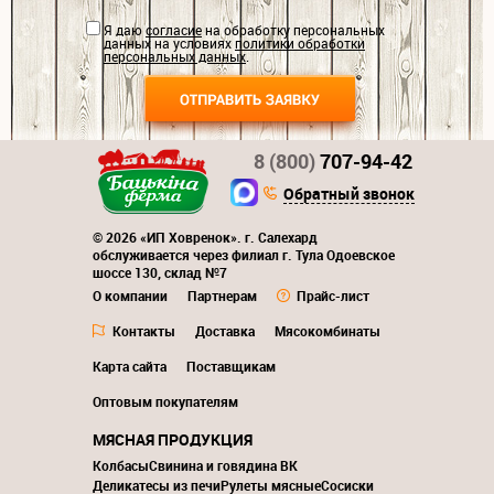
Я даю
согласие
на обработку персональных
данных на условиях
политики обработки
персональных данных
.
8 (800)
707-94-42
Обратный звонок
© 2026 «ИП Ховренок». г. Салехард
обслуживается через филиал г. Тула Одоевское
шоссе 130, склад №7
О компании
Партнерам
Прайс-лист
Контакты
Доставка
Мясокомбинаты
Карта сайта
Поставщикам
Оптовым покупателям
МЯСНАЯ ПРОДУКЦИЯ
Колбасы
Свинина и говядина ВК
Деликатесы из печи
Рулеты мясные
Сосиски