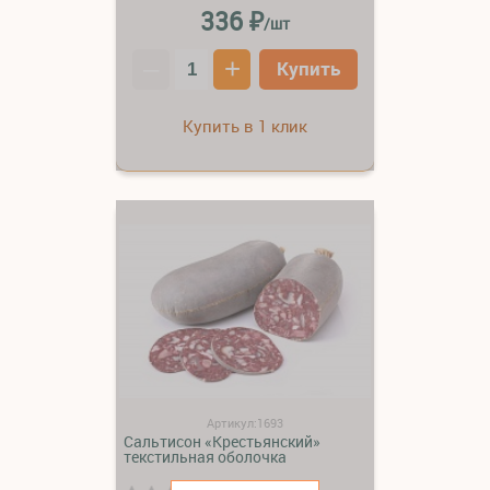
₽
336
/шт
–
+
Купить
Купить в 1 клик
Артикул:1693
Сальтисон «Крестьянский»
текстильная оболочка