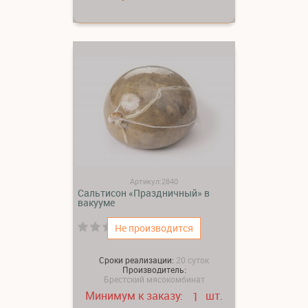
Артикул:2840
Сальтисон «Праздничный» в
вакууме
(0)
Не производится
Сроки реализации:
20 суток
Производитель:
Брестский мясокомбинат
Минимум к заказу:
шт.
1