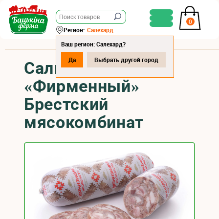
0
Регион:
Салехард
Ваш регион: Салехард?
Да
Выбрать другой город
Сальтисон
«Фирменный»
Брестский
мясокомбинат