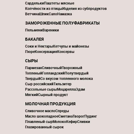
Сардельки
Паштеты мясные
Копчёности из птицы
Изделия из субпродуктов
Ветчина
Шпик
Сало
Намазка
ЗАМОРОЖЕННЫЕ ПОЛУФАБРИКАТЫ
Пельмени
Вареники
БАКАЛЕЯ
Соки и Нектары
Кетчупы и майонезы
Пюре
Консервация
Консервы
СЫРЫ
Пармезан
Сливочный
Творожный
Топленый
Голландский
Полутвердый
Твердый
Со вкусом топленного молока
Сыр российский
Тильзитер
Рассольные сыры
Моцарелла
Эдам
Мягкий
Сырный продукт
МОЛОЧНАЯ ПРОДУКЦИЯ
Сливочное масло
Спреды
Масло шоколадное
Сметана
Творог
Пудинг
Плавленый сыр
Молоко
Кефир
Сливки
Глазированный сырок