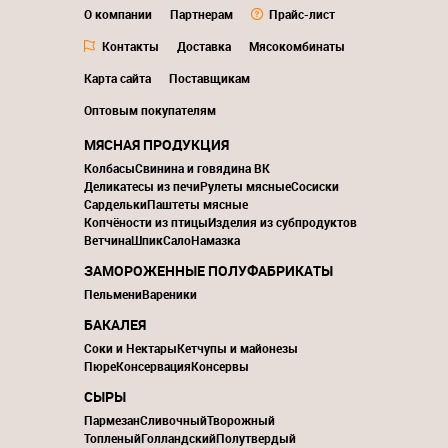
О компании
Партнерам
Прайс-лист
Контакты
Доставка
Мясокомбинаты
Карта сайта
Поставщикам
Оптовым покупателям
МЯСНАЯ ПРОДУКЦИЯ
Колбасы
Свинина и говядина ВК
Деликатесы из печи
Рулеты мясные
Сосиски
Сардельки
Паштеты мясные
Копчёности из птицы
Изделия из субпродуктов
Ветчина
Шпик
Сало
Намазка
ЗАМОРОЖЕННЫЕ ПОЛУФАБРИКАТЫ
Пельмени
Вареники
БАКАЛЕЯ
Соки и Нектары
Кетчупы и майонезы
Пюре
Консервация
Консервы
СЫРЫ
Пармезан
Сливочный
Творожный
Топленый
Голландский
Полутвердый