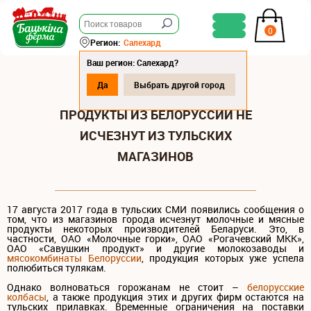
0
Регион:
Салехард
Ваш регион: Салехард?
Да
Выбрать другой город
МОЛОЧНЫЕ И МЯСНЫЕ
ПРОДУКТЫ ИЗ БЕЛОРУССИИ НЕ
ИСЧЕЗНУТ ИЗ ТУЛЬСКИХ
МАГАЗИНОВ
17 августа 2017 года в тульских СМИ появились сообщения о
том, что из магазинов города исчезнут молочные и мясные
продукты некоторых производителей Беларуси. Это, в
частности, ОАО «Молочные горки», ОАО «Рогачевский МКК»,
ОАО «Савушкин продукт» и другие молокозаводы и
мясокомбинаты Белоруссии
, продукция которых уже успела
полюбиться тулякам.
Однако волноваться горожанам не стоит –
белорусские
колбасы
, а также продукция этих и других фирм остаются на
тульских прилавках. Временные ограничения на поставки