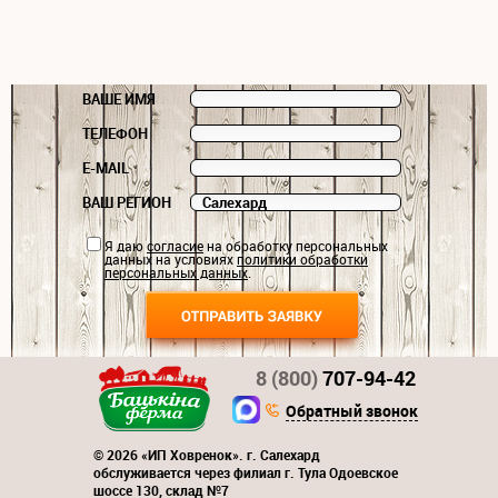
ВАШЕ ИМЯ
ТЕЛЕФОН
E-MAIL
ВАШ РЕГИОН
Я даю
согласие
на обработку персональных
данных на условиях
политики обработки
персональных данных
.
8 (800)
707-94-42
Обратный звонок
© 2026 «ИП Ховренок». г. Салехард
обслуживается через филиал г. Тула Одоевское
шоссе 130, склад №7