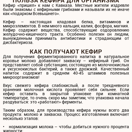
ПОЛЬЗА КЕФИРА ДЛЯ ОРГАНИЗМА
Кефир «пришел» к нам с Кавказа. Местные жители издревле
были знакомы с кефирными грибками и называли их не иначе
как «подарком Всевышнего».
Кефир – настоящая кладовая белка, витаминов и
микроэлементов. В нем много кальция, калия, фосфора, магния.
Кефир содержит вещества, способствующие оздоровлению
желудочно-кишечного тракта. Особенно полезен он людям,
вынужденным принимать антибиотики и страдающим от
дисбактериоза.
КАК ПОЛУЧАЮТ КЕФИР
Для получения ферментированного напитка в натуральное
коровье молоко добавляют закваску – кефирный гриб. Он
представляет собой субстанцию, состоящую из молочнокислых
и уксуснокислых бактерий, а также дрожжей. Качественный
напиток содержит в среднем 40-45 штаммов полезных
микроорганизмов!
Вкус свежего кефира слабокислый, а после трехдневного
хранения молочная кислота проявляет себя сильнее. Если
кефир оставить в закрытой упаковке при комнатной
температуре, то очень скоро мы заметим, что упаковка начала
раздуваться: это «работают» ферменты.
Таким образом, для производства кефира нужны всего два
продукта: молоко и закваска. Процесс изготовления включает
несколько этапов:
• нормализация молока – чтобы добиться нужного процента
жирности;