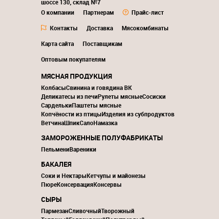
шоссе 130, склад №7
О компании
Партнерам
Прайс-лист
Контакты
Доставка
Мясокомбинаты
Карта сайта
Поставщикам
Оптовым покупателям
МЯСНАЯ ПРОДУКЦИЯ
Колбасы
Свинина и говядина ВК
Деликатесы из печи
Рулеты мясные
Сосиски
Сардельки
Паштеты мясные
Копчёности из птицы
Изделия из субпродуктов
Ветчина
Шпик
Сало
Намазка
ЗАМОРОЖЕННЫЕ ПОЛУФАБРИКАТЫ
Пельмени
Вареники
БАКАЛЕЯ
Соки и Нектары
Кетчупы и майонезы
Пюре
Консервация
Консервы
СЫРЫ
Пармезан
Сливочный
Творожный