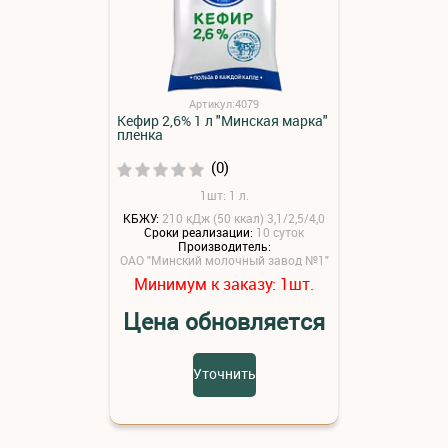
Артикул:4079
Кефир 2,6% 1 л "Минская марка"
пленка
(0)
1шт: 1 л.
КБЖУ:
210 кДж (50 ккал) 3,1/2,5/4,0
Сроки реализации:
10 суток
Производитель:
ОАО "Минский молочный завод №1"
Минимум к заказу:
шт.
1
Цена обновляется
Уточнить