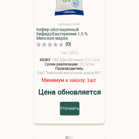
Артикул:4147
Кефир обогащенный
бифидобактериями 1,5 %
Минская марка
(0)
1шт: 0,9 л.
КБЖУ:
180 кДж (40 ккал) 3,1/1,5/4
Сроки реализации:
10 суток
Производитель:
ОАО "Минский молочный завод №1"
Минимум к заказу:
шт.
1
Цена обновляется
Уточнить