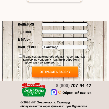
ВАШЕ ИМЯ
ТЕЛЕФОН
E-MAIL
ВАШ РЕГИОН
Я даю
согласие
на обработку персональных
данных на условиях
политики обработки
персональных данных
.
8 (800)
707-94-42
Обратный звонок
© 2026 «ИП Ховренок». г. Салехард
обслуживается через филиал г. Тула Одоевское