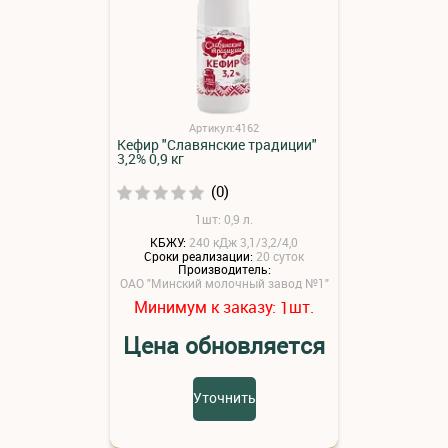
Артикул:4162
Кефир "Славянские традиции"
3,2% 0,9 кг
(0)
1шт: 0,9 л.
КБЖУ:
240 кДж 3,1/3,2/4,0
Сроки реализации:
20 суток
Производитель:
ОАО "Минский молочный завод №1"
Минимум к заказу:
шт.
1
Цена обновляется
Уточнить