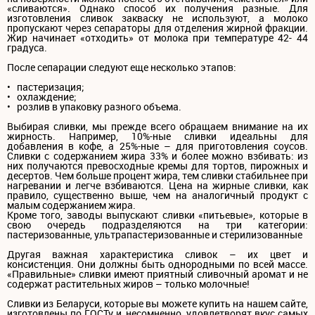
«сливаются». Однако способ их получения разные. Для
изготовления сливок закваску не используют, а молоко
пропускают через сепараторы для отделения жирной фракции.
Жир начинает «отходить» от молока при температуре 42- 44
градуса.
После сепарации следуют еще несколько этапов:
• пастеризация;
• охлаждение;
• розлив в упаковку разного объема.
Выбирая сливки, мы прежде всего обращаем внимание на их
жирность. Например, 10%-ные сливки идеальны для
добавления в кофе, а 25%-ные – для приготовления соусов.
Сливки с содержанием жира 33% и более можно взбивать: из
них получаются превосходные кремы для тортов, пирожных и
десертов. Чем больше процент жира, тем сливки стабильнее при
нагревании и легче взбиваются. Цена на жирные сливки, как
правило, существенно выше, чем на аналогичный продукт с
малым содержанием жира.
Кроме того, заводы выпускают сливки «питьевые», которые в
свою очередь подразделяются на три категории:
пастеризованные, ультрапастеризованные и стерилизованные
Другая важная характеристика сливок – их цвет и
консистенция. Они должны быть однородными по всей массе.
«Правильные» сливки имеют приятный сливочный аромат и не
содержат растительных жиров – только молочные!
Сливки из Беларуси, которые вы можете купить на нашем сайте,
изготовлены по ГОСТу и, несомненно, удовлетворят вкус самых