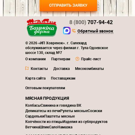
8 (800)
707-94-42
Обратный звонок
© 2026 «ИП Ховренок». г. Салехард
обслуживается через филиал г. Тула Одоевское
шоссе 130, склад №7
О компании
Партнерам
Прайс-лист
Контакты
Доставка
Мясокомбинаты
Карта сайта
Поставщикам
Оптовым покупателям
МЯСНАЯ ПРОДУКЦИЯ
Колбасы
Свинина и говядина ВК
Деликатесы из печи
Рулеты мясные
Сосиски
Сардельки
Паштеты мясные
Копчёности из птицы
Изделия из субпродуктов
Ветчина
Шпик
Сало
Намазка