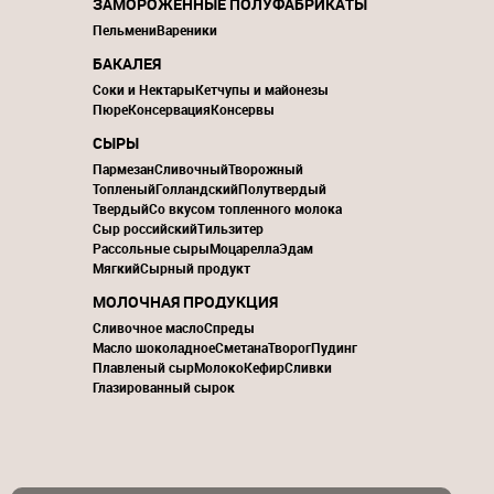
ЗАМОРОЖЕННЫЕ ПОЛУФАБРИКАТЫ
Пельмени
Вареники
БАКАЛЕЯ
Соки и Нектары
Кетчупы и майонезы
Пюре
Консервация
Консервы
СЫРЫ
Пармезан
Сливочный
Творожный
Топленый
Голландский
Полутвердый
Твердый
Со вкусом топленного молока
Сыр российский
Тильзитер
Рассольные сыры
Моцарелла
Эдам
Мягкий
Сырный продукт
МОЛОЧНАЯ ПРОДУКЦИЯ
Сливочное масло
Спреды
Масло шоколадное
Сметана
Творог
Пудинг
Плавленый сыр
Молоко
Кефир
Сливки
Глазированный сырок