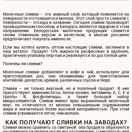
Молочные сливки – это жирный слой, который появляется на
поверхности отстоявшегося молока. Этот слой просто сливали с
поверхности – отсюда и название. Сегодня сливки производят
промышленным способом, и Беларусь является лидером в этом
направлении. Белорусская молочная продукция славится
своим отменным вкусом и качеством, и многие россияне
предпочитают покупать именно ее.
Если вы хотите купить оптом настоящие сливки, загляните в
наш каталог. Продукт 10% жирности расфасован в удобную,
практичную упаковку пюр-пак и реализуется по доступной цене.
Полезны ли сливки?
Молочные сливки добавляют в кофе и чай, используют для
приготовления раз, они незаменимы для приготовления
коктейлей, десертов, кремов, различных соусов и пюре.
Сливки – не только вкусный, но и полезный продукт. В них
присутствуют аминокислоты, белок казеин, витамины А, С, Е и
группы В, фосфолипиды, а также большой набор
микроэлементов. Сливки имеют ярко выраженный молочный
вкус, но отличаются от молока повышенным содержанием
жира и значительно более высокой калорийностью. При этом
сливки усваиваются легче, чем молоко.
КАК ПОЛУЧАЮТ СЛИВКИ НА ЗАВОДАХ?
Сливки можно сравнить со сметаной: оба продукта образуются
на поверхности молока после его отстаивания, «сметаются» или