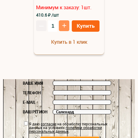
Минимум к заказу:
1
шт.
410.6
₽
/шт
–
+
Купить
Купить в 1 клик
ВАШЕ ИМЯ
ТЕЛЕФОН
E-MAIL
ВАШ РЕГИОН
Я даю
согласие
на обработку персональных
данных на условиях
политики обработки
персональных данных
.