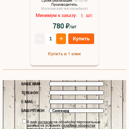
Сроки реализации:
30 суток
Производитель:
Могилевский мясокомбинат
Минимум к заказу:
шт.
1
₽
780
/шт
–
+
Купить
Купить в 1 клик
ВАШЕ ИМЯ
ТЕЛЕФОН
E-MAIL
ВАШ РЕГИОН
Я даю
согласие
на обработку персональных
данных на условиях
политики обработки
персональных данных
.