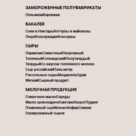
ЗАМОРОЖЕННЫЕ ПОЛУФАБРИКАТЫ
Пельмени
Вареники
БАКАЛЕЯ
Соки и Нектары
Кетчупы и майонезы
Пюре
Консервация
Консервы
СЫРЫ
Пармезан
Сливочный
Творожный
Топленый
Голландский
Полутвердый
Твердый
Со вкусом топленного молока
Сыр российский
Тильзитер
Рассольные сыры
Моцарелла
Эдам
Мягкий
Сырный продукт
МОЛОЧНАЯ ПРОДУКЦИЯ
Сливочное масло
Спреды
Масло шоколадное
Сметана
Творог
Пудинг
Плавленый сыр
Молоко
Кефир
Сливки
Глазированный сырок