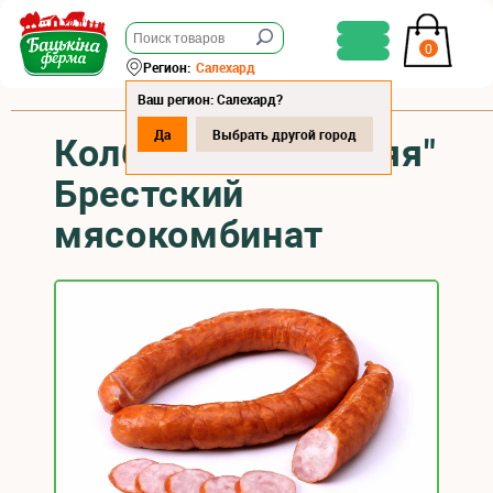
0
Регион:
Салехард
Ваш регион: Салехард?
Да
Выбрать другой город
Колбаса "Домашняя"
Брестский
мясокомбинат