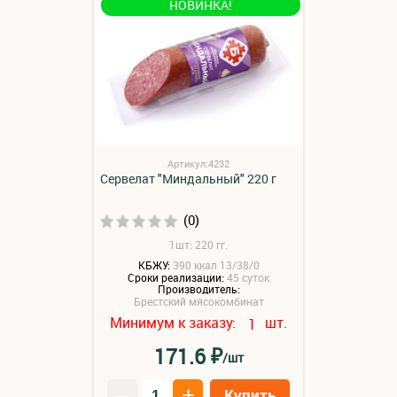
НОВИНКА!
Артикул:4232
Сервелат "Миндальный" 220 г
(0)
1шт: 220 гг.
КБЖУ:
390 ккал 13/38/0
Сроки реализации:
45 суток
Производитель:
Брестский мясокомбинат
Минимум к заказу:
шт.
1
₽
171.6
/шт
–
+
Купить