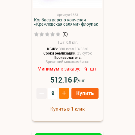
Артикул:1853
Колбаса варено-копченая
«Кремлевская салями» флоупак
(0)
1шт: 0,8 кгг.
КБЖУ:
390 ккал 13/38/0
Сроки реализации:
25 суток
Производитель:
Брестский мясокомбинат
Минимум к заказу:
шт.
9
₽
512.16
/шт
–
+
Купить
Купить в 1 клик