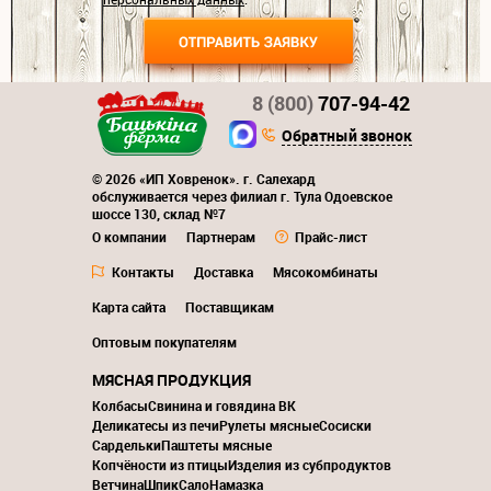
8 (800)
707-94-42
Обратный звонок
© 2026 «ИП Ховренок». г. Салехард
обслуживается через филиал г. Тула Одоевское
шоссе 130, склад №7
О компании
Партнерам
Прайс-лист
Контакты
Доставка
Мясокомбинаты
Карта сайта
Поставщикам
Оптовым покупателям
МЯСНАЯ ПРОДУКЦИЯ
Колбасы
Свинина и говядина ВК
Деликатесы из печи
Рулеты мясные
Сосиски
Сардельки
Паштеты мясные
Копчёности из птицы
Изделия из субпродуктов
Ветчина
Шпик
Сало
Намазка