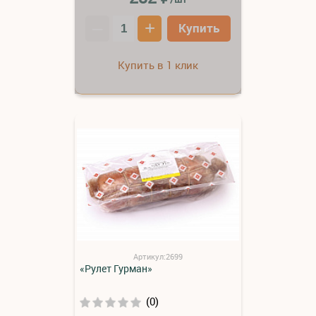
–
+
Купить
Купить в 1 клик
Артикул:2699
«Рулет Гурман»
(0)