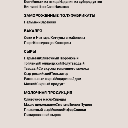
Копчёности из птицы
Изделия из субпродуктов
Ветчина
Шпик
Сало
Намазка
ЗАМОРОЖЕННЫЕ ПОЛУФАБРИКАТЫ
Пельмени
Вареники
БАКАЛЕЯ
Соки и Нектары
Кетчупы и майонезы
Пюре
Консервация
Консервы
СЫРЫ
Пармезан
Сливочный
Творожный
Топленый
Голландский
Полутвердый
Твердый
Со вкусом топленного молока
Сыр российский
Тильзитер
Рассольные сыры
Моцарелла
Эдам
Мягкий
Сырный продукт
МОЛОЧНАЯ ПРОДУКЦИЯ
Сливочное масло
Спреды
Масло шоколадное
Сметана
Творог
Пудинг
Плавленый сыр
Молоко
Кефир
Сливки
Глазированный сырок