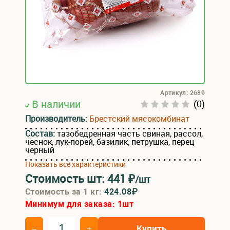
Артикул: 2689
В наличии
(0)
Производитель:
Брестский мясокомбинат
Состав:
тазобедренная часть свиная, рассол,
чеснок, лук-порей, базилик, петрушка, перец
черный
Показать все характеристики
Стоимость шт:
441
₽
/шт
Стоимость за 1 кг:
424.08₽
Минимум для заказа:
1
шт
Купить
–
+