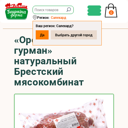
0
Регион:
Салехард
Ваш регион: Салехард?
Да
Выбрать другой город
«Орех мясной
гурман»
натуральный
Брестский
мясокомбинат