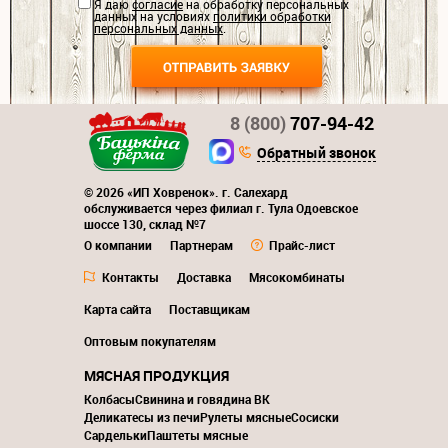
Я даю
согласие
на обработку персональных
данных на условиях
политики обработки
персональных данных
.
8 (800)
707-94-42
Обратный звонок
© 2026 «ИП Ховренок». г. Салехард
обслуживается через филиал г. Тула Одоевское
шоссе 130, склад №7
О компании
Партнерам
Прайс-лист
Контакты
Доставка
Мясокомбинаты
Карта сайта
Поставщикам
Оптовым покупателям
МЯСНАЯ ПРОДУКЦИЯ
Колбасы
Свинина и говядина ВК
Деликатесы из печи
Рулеты мясные
Сосиски
Сардельки
Паштеты мясные