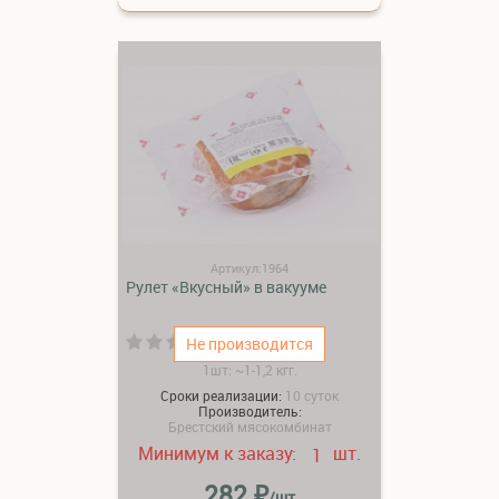
Артикул:1964
Рулет «Вкусный» в вакууме
(0)
Не производится
1шт: ~1-1,2 кгг.
Сроки реализации:
10 суток
Производитель:
Брестский мясокомбинат
Минимум к заказу:
шт.
1
₽
282
/шт