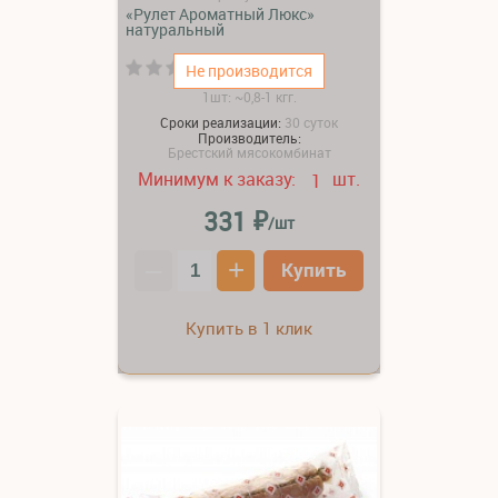
«Рулет Ароматный Люкс»
натуральный
(0)
Не производится
1шт: ~0,8-1 кгг.
Сроки реализации:
30 суток
Производитель:
Брестский мясокомбинат
Минимум к заказу:
шт.
1
₽
331
/шт
–
+
Купить
Купить в 1 клик