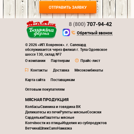
8 (800)
707-94-42
Обратный звонок
© 2026 «ИП Ховренок». г. Салехард
обслуживается через филиал г. Тула Одоевское
шоссе 130, склад №7
О компании
Партнерам
Прайс-лист
Контакты
Доставка
Мясокомбинаты
Карта сайта
Поставщикам
Оптовым покупателям
МЯСНАЯ ПРОДУКЦИЯ
Колбасы
Свинина и говядина ВК
Деликатесы из печи
Рулеты мясные
Сосиски
Сардельки
Паштеты мясные
Копчёности из птицы
Изделия из субпродуктов
Ветчина
Шпик
Сало
Намазка