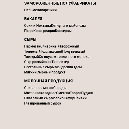
ЗАМОРОЖЕННЫЕ ПОЛУФАБРИКАТЫ
Пельмени
Вареники
БАКАЛЕЯ
Соки и Нектары
Кетчупы и майонезы
Пюре
Консервация
Консервы
СЫРЫ
Пармезан
Сливочный
Творожный
Топленый
Голландский
Полутвердый
Твердый
Со вкусом топленного молока
Сыр российский
Тильзитер
Рассольные сыры
Моцарелла
Эдам
Мягкий
Сырный продукт
МОЛОЧНАЯ ПРОДУКЦИЯ
Сливочное масло
Спреды
Масло шоколадное
Сметана
Творог
Пудинг
Плавленый сыр
Молоко
Кефир
Сливки
Глазированный сырок