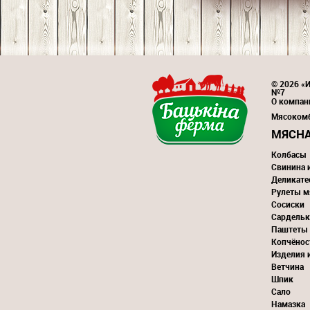
© 2026 «И
№7
О компан
Мясоком
МЯСНА
Колбасы
Свинина 
Деликате
Рулеты м
Сосиски
Сардельк
Паштеты
Копчёнос
Изделия 
Ветчина
Шпик
Сало
Намазка