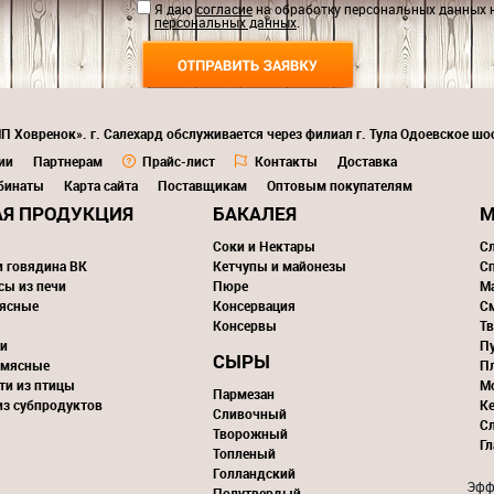
Я даю
согласие
на обработку персональных данных 
персональных данных
.
П Ховренок». г. Салехард обслуживается через филиал г. Тула Одоевское шос
ии
Партнерам
Прайс-лист
Контакты
Доставка
бинаты
Карта сайта
Поставщикам
Оптовым покупателям
Я ПРОДУКЦИЯ
БАКАЛЕЯ
М
Соки и Нектары
С
и говядина ВК
Кетчупы и майонезы
С
сы из печи
Пюре
М
ясные
Консервация
С
Консервы
Тв
и
П
СЫРЫ
 мясные
П
ти из птицы
М
Пармезан
из субпродуктов
К
Сливочный
С
Творожный
Г
Топленый
Голландский
Эфф
Полутвердый