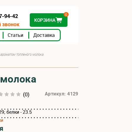
0
07-94-42
КОРЗИНА
 звонок
Статьи
Доставка
 ароматом топленого молока
 молока
(0)
Артикул: 4129
9; белки - 23.5
ки
я