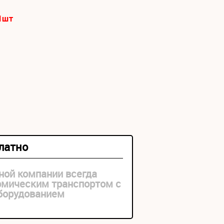
1
шт
платно
ной компании всегда
рмическим транспортом с
оборудованием