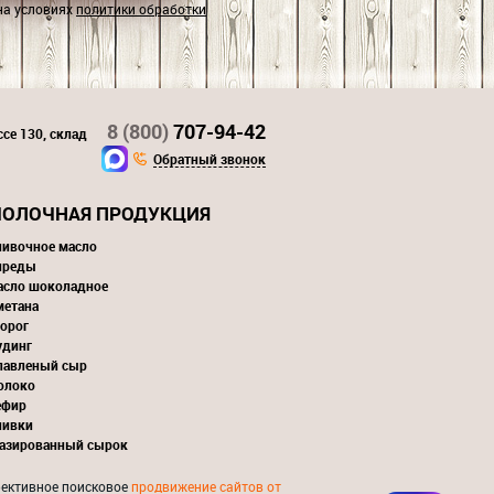
на условиях
политики обработки
8 (800)
707-94-42
се 130, склад
Обратный звонок
ОЛОЧНАЯ ПРОДУКЦИЯ
ливочное масло
преды
асло шоколадное
метана
орог
удинг
лавленый сыр
олоко
ефир
ливки
лазированный сырок
ективное поисковое
продвижение сайтов от