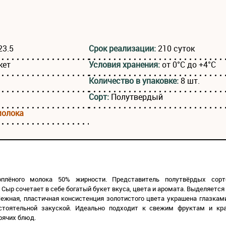
23.5
Срок реализации:
210 суток
кет
Условия хранения:
от 0°C до +4°C
Количество в упаковке:
8 шт.
Сорт:
Полутвердый
молока
лёного молока 50% жирности. Представитель полутвёрдых сортов
 Сыр сочетает в себе богатый букет вкуса, цвета и аромата. Выделяе
Нежная, пластичная консистенция золотистого цвета украшена глазкам
стоятельной закуской. Идеально подходит к свежим фруктам и кра
рячих блюд.