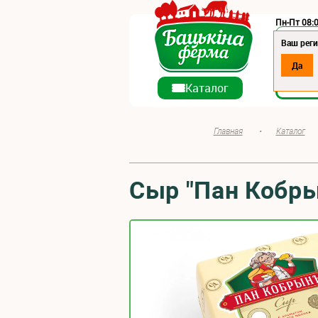
Пн-Пт 08:0
Регион:
Ваш реги
Да
О ко
Каталог
Главная
•
Каталог
Сыр "Пан Кобры