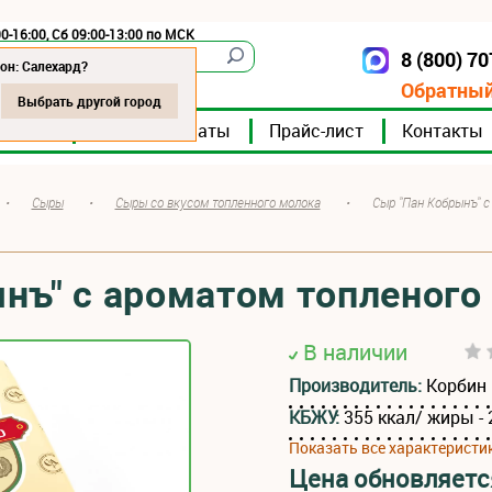
0-16:00, Сб 09:00-13:00 по МСК
8 (800) 7
Салехард
он: Салехард?
Обратный
Выбрать другой город
мпании
Мясокомбинаты
Прайс-лист
Контакты
•
Сыры
•
Сыры со вкусом топленного молока
•
Сыр "Пан Кобрынъ" с
нъ" с ароматом топленого
В наличии
Производитель:
Корбин
КБЖУ:
355 ккал/ жиры - 2
Показать все характеристи
Цена обновляетс