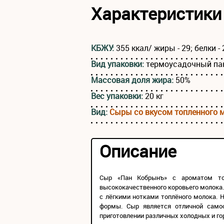
Характеристики
КБЖУ:
355 ккал/ жиры - 29; белки - 
Вид упаковки:
термоусадочный па
Массовая доля жира:
50%
Вес упаковки:
20 кг
Вид:
Сыры со вкусом топленного 
Описание
Сыр «Пан Кобрынъ» с ароматом топ
высококачественного коровьего молока.
с лёгкими нотками топлёного молока. 
формы. Сыр является отличной само
приготовлении различных холодных и го