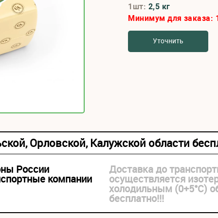
1шт:
2,5 кг
Минимум для заказа:
Уточнить
ьской, Орловской, Калужской области бес
оны России
Доставка до транспорт
нспортные компании
осуществляется изоте
холодильным (0+5°С) 
бесплатно!!!