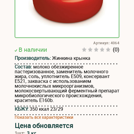
Артикул: 4064
В наличии
(0)
Производитель:
Жинкина крынка
Состав:
молоко обезжиренное
пастеризованное, заменитель молочного
жира, соль, уплотнитель Е509, консервант
Е521, закваска с использованием
молочнокислых микроорганизмов,
молокосвертывающий ферментный препарат
микробиологического происхождения,
краситель Е160b.
КБЖУ:
350 ккал 23/29
Показать все характеристики
Цена обновляется
1шт:
3 кг