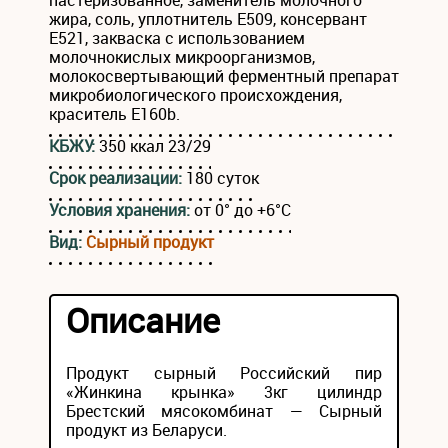
пастеризованное, заменитель молочного
жира, соль, уплотнитель Е509, консервант
Е521, закваска с использованием
молочнокислых микроорганизмов,
молокосвертывающий ферментный препарат
микробиологического происхождения,
краситель Е160b.
КБЖУ:
350 ккал 23/29
Срок реализации:
180 суток
Условия хранения:
от 0° до +6°С
Вид:
Сырный продукт
Описание
Продукт сырный Российский пир
«Жинкина крынка» 3кг цилиндр
Брестский мясокомбинат — Сырный
продукт из Беларуси.