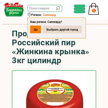
0
Регион:
Салехард
Ваш регион: Салехард?
Да
Выбрать другой город
Продукт сырный
Российский пир
«Жинкина крынка»
3кг цилиндр