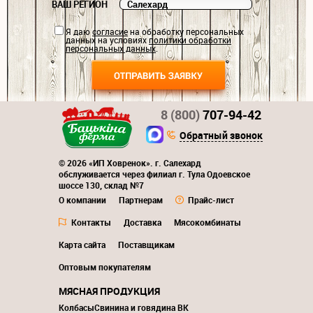
ВАШ РЕГИОН
Я даю
согласие
на обработку персональных
данных на условиях
политики обработки
персональных данных
.
8 (800)
707-94-42
Обратный звонок
© 2026 «ИП Ховренок». г. Салехард
обслуживается через филиал г. Тула Одоевское
шоссе 130, склад №7
О компании
Партнерам
Прайс-лист
Контакты
Доставка
Мясокомбинаты
Карта сайта
Поставщикам
Оптовым покупателям
МЯСНАЯ ПРОДУКЦИЯ
Колбасы
Свинина и говядина ВК