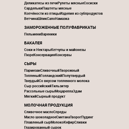
Деликатесы из печи
Рулеты мясные
Сосиски
Сардельки
Паштеты мясные
Копчёности из птицы
Изделия из субпродуктов
Ветчина
Шпик
Сало
Намазка
ЗАМОРОЖЕННЫЕ ПОЛУФАБРИКАТЫ
Пельмени
Вареники
БАКАЛЕЯ
Соки и Нектары
Кетчупы и майонезы
Пюре
Консервация
Консервы
СЫРЫ
Пармезан
Сливочный
Творожный
Топленый
Голландский
Полутвердый
Твердый
Со вкусом топленного молока
Сыр российский
Тильзитер
Рассольные сыры
Моцарелла
Эдам
Мягкий
Сырный продукт
МОЛОЧНАЯ ПРОДУКЦИЯ
Сливочное масло
Спреды
Масло шоколадное
Сметана
Творог
Пудинг
Плавленый сыр
Молоко
Кефир
Сливки
Глазированный сырок